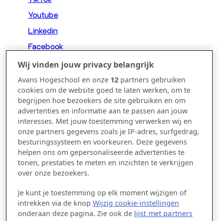
Youtube
Linkedin
Facebook
Wij vinden jouw privacy belangrijk
Avans Hogeschool en onze
12
partners gebruiken
CONTACT
cookies om de website goed te laten werken, om te
begrijpen hoe bezoekers de site gebruiken en om
advertenties en informatie aan te passen aan jouw
interesses. Met jouw toestemming verwerken wij en
Breda
onze partners gegevens zoals je IP-adres, surfgedrag,
‘s-Hertogenbosch
besturingssysteem en voorkeuren. Deze gegevens
helpen ons om gepersonaliseerde advertenties te
+31 (0)88 - 525 75 00
tonen, prestaties te meten en inzichten te verkrijgen
over onze bezoekers.
academiebureau.stjoost@avans.nl
Je kunt je toestemming op elk moment wijzigen of
intrekken via de knop
Wijzig cookie-instellingen
onderaan deze pagina. Zie ook de
lijst met partners