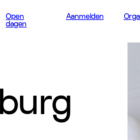
Open
Aanmelden
Orga
dagen
 Art &
LDE
burg
 JOOS
SATI
Accepteer marketing cookies om