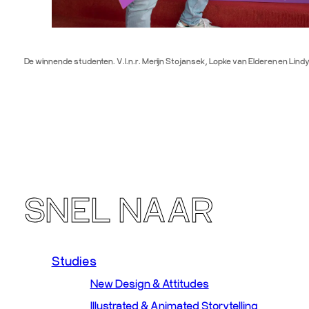
De winnende studenten. V.l.n.r. Merijn Stojansek, Lopke van Elderen en Lindy
SNEL NAAR
Studies
New Design & Attitudes
Illustrated & Animated Storytelling