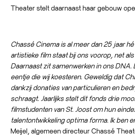
Theater stelt daarnaast haar gebouw ope
Chassé Cinema is al meer dan 25 jaar hét
artistieke film staat bij ons voorop, net a
Daarnaast zit samenwerken in ons DNA. De 
eentje die wij koesteren. Geweldig dat C
dankzij donaties van particulieren en bedr
schraagt. Jaarlijks stelt dit fonds drie m
filmstudenten van St. Joost om hun eindex
talentontwikkeling optima forma. Ik ben e
Meijel, algemeen directeur Chassé Thea