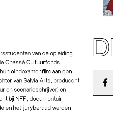
D
rsstudenten van de opleiding
e Chassé Cultuurfonds
or hun eindexamenfilm aan een
chter van Salvia Arts, producent
eur en scenarioschrijver) en
lent bij NFF, documentair
de en het juryberaad werden