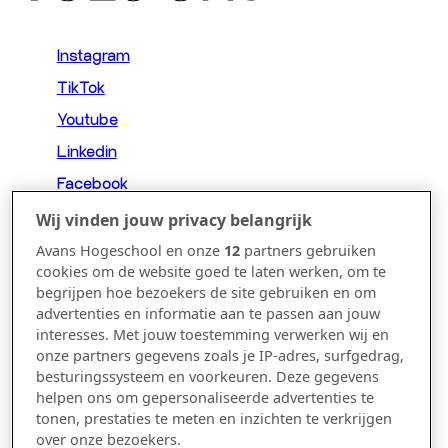
Instagram
TikTok
Youtube
Linkedin
Facebook
Wij vinden jouw privacy belangrijk
Avans Hogeschool en onze
12
partners gebruiken
CONTACT
cookies om de website goed te laten werken, om te
begrijpen hoe bezoekers de site gebruiken en om
advertenties en informatie aan te passen aan jouw
interesses. Met jouw toestemming verwerken wij en
Breda
onze partners gegevens zoals je IP-adres, surfgedrag,
‘s-Hertogenbosch
besturingssysteem en voorkeuren. Deze gegevens
helpen ons om gepersonaliseerde advertenties te
+31 (0)88 - 525 75 00
tonen, prestaties te meten en inzichten te verkrijgen
over onze bezoekers.
academiebureau.stjoost@avans.nl