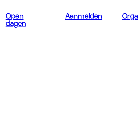
Open
Aanmelden
Orga
dagen
 Art &
LDE
 JOOS
SATI
Accepteer marketing cookies om