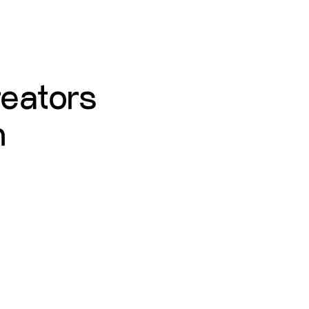
eators
n