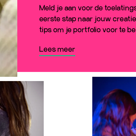
Meld je aan voor de toelating
eerste stap naar jouw creati
tips om je portfolio voor te b
Lees meer
Lees meer