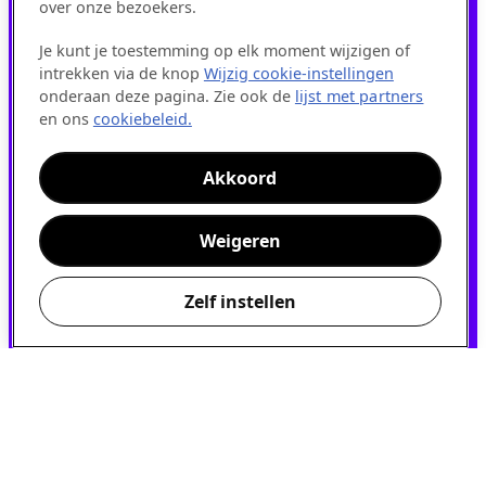
over onze bezoekers.
A
GENDA
Je kunt je toestemming op elk moment wijzigen of
intrekken via de knop
Wijzig cookie-instellingen
onderaan deze pagina. Zie ook de
lijst met partners
en ons
cookiebeleid.
04 feb - 26 aug 2026
Akkoord
Toelatingen
Weigeren
14 - 16 apr 2026
Zelf instellen
Proefstuderen Den Bosch
This website uses cookies to ensure you
14 - 17 apr 2026
get the best experience on our website.
Learn more
Proefstuderen Breda
Decline
Accept